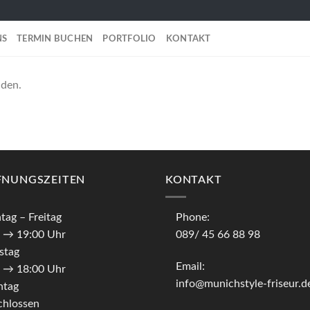
NS
TERMIN BUCHEN
PORTFOLIO
KONTAKT
nden.
FNUNGSZEITEN
KONTAKT
tag
– Freitag
Phone:
0 → 19:00 Uhr
089/ 45 66 88 98
stag
Email:
0 → 18:00 Uhr
info@munichstyle-friseur.d
ntag
chlossen