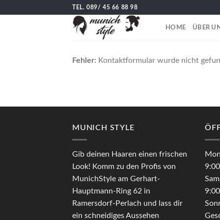
Skip
TEL. 089/ 45 66 88 98
to
HOME
ÜBER U
content
Fehler:
Kontaktformular wurde nicht gefu
MUNICH STYLE
ÖF
Gib deinen Haaren einen frischen
Mon
Look! Komm zu den Profis von
9:0
MunichStyle am Gerhart-
Sam
Hauptmann-Ring 62 in
9:0
Ramersdorf-Perlach und lass dir
Son
ein schneidiges Aussehen
Ges